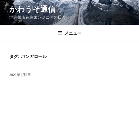
コ
かわうそ通信
ン
地方都市在住エンジニアの日々
テ
ン
ツ
メニュー
へ
ス
キ
タグ:
バンガロール
ッ
プ
投
2021年1月9日
稿
日: