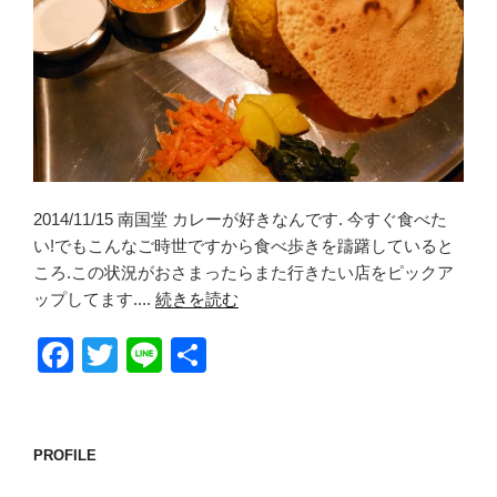
2014/11/15 南国堂 カレーが好きなんです. 今すぐ食べた
い!でもこんなご時世ですから食べ歩きを躊躇していると
ころ.この状況がおさまったらまた行きたい店をピックア
ップしてます....
続きを読む
F
T
Li
共
a
wi
n
有
c
tt
e
e
er
PROFILE