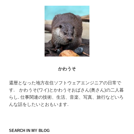
b
o
o
k
かわうそ
還暦となった地方在住ソフトウェアエンジニアの日常で
す. かわうそ(ワイ)とかわうそおばさん(奥さん)の二人暮
らし. 仕事関連の技術、生活、音楽、写真、旅行などいろ
んな話をしたいとおもいます.
SEARCH IN MY BLOG