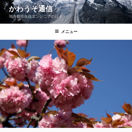
コ
かわうそ通信
ン
地方都市在住エンジニアの日々
テ
ン
ツ
メニュー
へ
ス
キ
ッ
プ