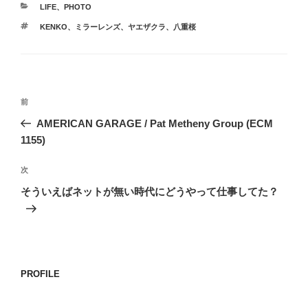
カ
LIFE
、
PHOTO
テ
タ
KENKO
、
ミラーレンズ
、
ヤエザクラ
、
八重桜
ゴ
グ
リ
ー
投
前
前
稿
の
AMERICAN GARAGE / Pat Metheny Group (ECM
ナ
投
1155)
ビ
稿
ゲ
次
次
の
ー
そういえばネットが無い時代にどうやって仕事してた？
投
シ
稿
ョ
ン
PROFILE