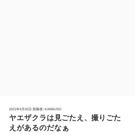
投
2021年4月25日
投稿者:
KAWAUSO
稿
ヤエザクラは見ごたえ、撮りごた
日:
えがあるのだなぁ