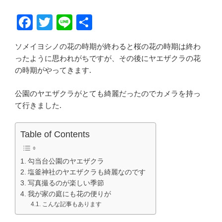
F
T
Li
共
a
wi
n
有
ソメイヨシノの花の時期が終わると桜の花の時期は終わ
c
tt
e
ったように思われがちですが、その後にヤエザクラの花
e
er
の時期がやってきます.
b
公園のヤエザクラがとても綺麗だったのでカメラを持っ
o
て行きました.
o
k
Table of Contents
勾当台公園のヤエザクラ
塩釜神社のヤエザクラも綺麗なのです
写真撮るのが楽しい季節
我が家の庭にも花の便りが
こんな記事もあります