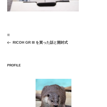
o
k
投
前
前
稿
の
RICOH GR III を買った話と開封式
ナ
投
ビ
稿
ゲ
ー
PROFILE
シ
ョ
ン