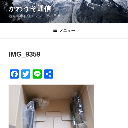
コ
かわうそ通信
ン
地方都市在住エンジニアの日々
テ
ン
ツ
メニュー
へ
ス
キ
IMG_9359
ッ
プ
F
T
Li
共
a
wi
n
有
c
tt
e
e
er
b
o