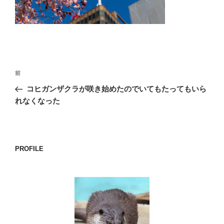
o
k
投
前
前
稿
の
コヒガンザクラが咲き始めたのでいてもたってもいら
ナ
投
れなくなった
ビ
稿
ゲ
ー
PROFILE
シ
ョ
ン