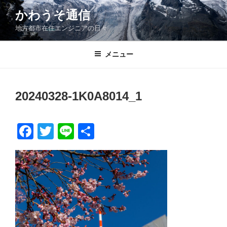
コ
かわうそ通信
ン
地方都市在住エンジニアの日々
テ
ン
ツ
メニュー
へ
ス
キ
20240328-1K0A8014_1
ッ
プ
F
T
Li
共
a
wi
n
有
c
tt
e
e
er
b
o