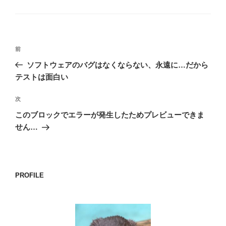
グ
リ
ー
投
前
前
稿
の
ソフトウェアのバグはなくならない、永遠に…だから
ナ
投
テストは面白い
ビ
稿
ゲ
次
次
の
ー
このブロックでエラーが発生したためプレビューできま
投
シ
せん…
稿
ョ
ン
PROFILE