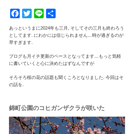
F
T
Li
共
a
wi
n
有
あっというまに2024年も三月, そしてその三月も終わろう
c
tt
e
としてます. にわかには信じられません…時が過ぎるのが
e
er
早すぎます.
b
ブログも月イチ更新のペースとなってます…もっと気軽
o
に書いていくと心に決めたはずなんですが
o
そろそろ桜の花の話題も聞くころとなりました. 今回はそ
k
の話を.
錦町公園のコヒガンザクラが咲いた