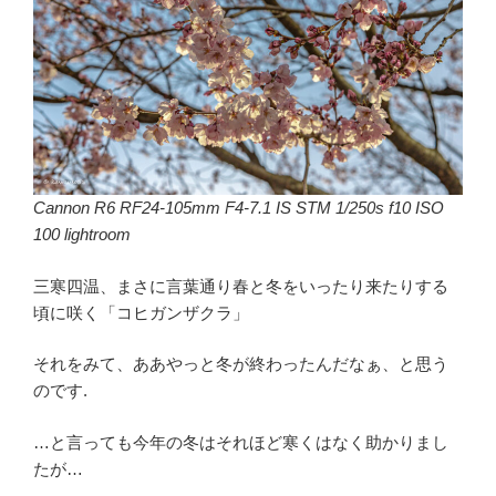
Cannon R6 RF24-105mm F4-7.1 IS STM 1/250s f10 ISO
100 lightroom
三寒四温、まさに言葉通り春と冬をいったり来たりする
頃に咲く「コヒガンザクラ」
それをみて、ああやっと冬が終わったんだなぁ、と思う
のです.
…と言っても今年の冬はそれほど寒くはなく助かりまし
たが…