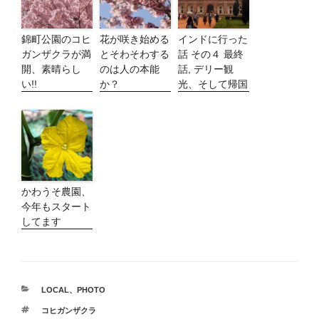
錦町公園のコヒ
花が咲き始める
インドに行った
ガンザクラが満
とそわそわする
話 その４ 最終
開、素晴らし
のは人の本能
話, デリー観
い!!
か？
光、そして帰国
かわうそ農園、
今年もスタート
してます
カ
LOCAL
、
PHOTO
テ
タ
コヒガンザクラ
ゴ