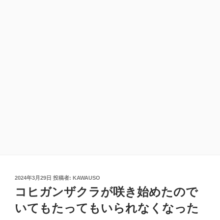
投
2024年3月29日
投稿者:
KAWAUSO
稿
コヒガンザクラが咲き始めたので
日:
いてもたってもいられなくなった