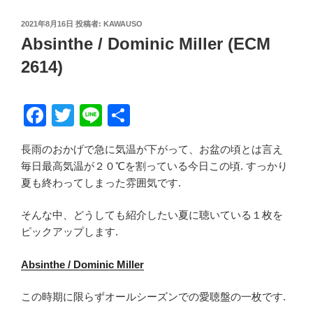
投
2021年8月16日
投稿者:
KAWAUSO
稿
Absinthe / Dominic Miller (ECM
日:
2614)
F
T
Li
共
a
wi
n
有
長雨のおかげで急に気温が下がって、お盆の頃とは言え
c
tt
e
毎日最高気温が２０℃を割っている今日この頃. すっかり
e
er
夏も終わってしまった雰囲気です.
b
そんな中、どうしても紹介したい夏に聴いている１枚を
o
ピックアップします.
o
Absinthe / Dominic Miller
k
この時期に限らずオールシーズンでの愛聴盤の一枚です.