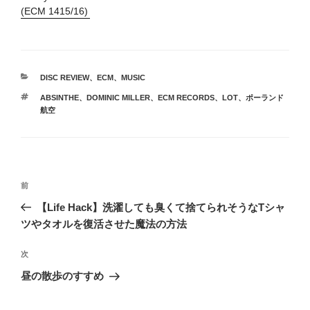
(ECM 1415/16)
カ
DISC REVIEW
、
ECM
、
MUSIC
テ
タ
ABSINTHE
、
DOMINIC MILLER
、
ECM RECORDS
、
LOT
、
ポーランド
ゴ
グ
航空
リ
ー
投
前
前
稿
の
【Life Hack】洗濯しても臭くて捨てられそうなTシャ
ナ
投
ツやタオルを復活させた魔法の方法
ビ
稿
ゲ
次
次
の
ー
昼の散歩のすすめ
投
シ
稿