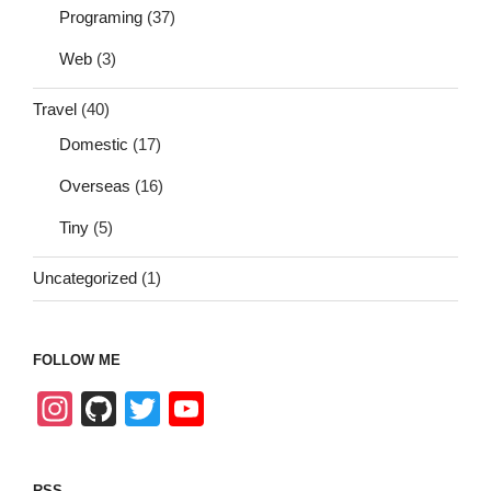
Programing
(37)
Web
(3)
Travel
(40)
Domestic
(17)
Overseas
(16)
Tiny
(5)
Uncategorized
(1)
FOLLOW ME
In
Gi
T
Y
st
tH
wi
o
a
u
tt
u
RSS