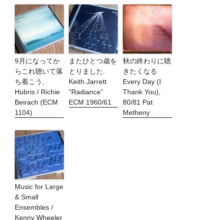
9月になってか
またひとつ歳を
秋の終わりに聴
らこれ聴いて落
とりました.
きたくなる
ち着こう,
Keith Jarrett
Every Day (I
Hubris / Richie
“Radiance”
Thank You),
Beirach (ECM
ECM 1960/61
80/81 Pat
1104)
Metheny
Music for Large
& Small
Ensembles /
Kenny Wheeler