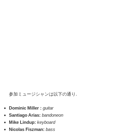
参加ミュージシャンは以下の通り.
Dominic Miller :
guitar
Santiago Arias:
bandoneon
Mike Lindup:
keyboard
Nicolas Fiszman:
bass