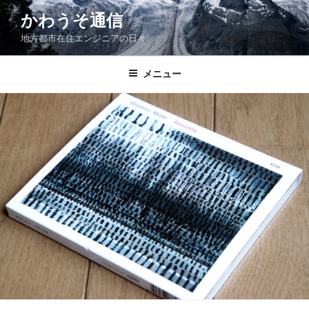
コ
かわうそ通信
ン
地方都市在住エンジニアの日々
テ
ン
ツ
メニュー
へ
ス
キ
ッ
プ