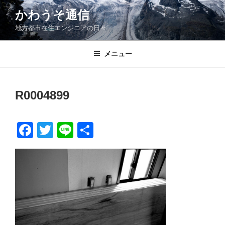
コ
かわうそ通信
ン
地方都市在住エンジニアの日々
テ
ン
ツ
メニュー
へ
ス
キ
R0004899
ッ
プ
F
T
Li
共
a
wi
n
有
c
tt
e
e
er
b
o