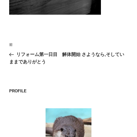
o
k
投
前
前
稿
の
リフォーム第一日目 解体開始 さようなら,そしてい
ナ
投
ままでありがとう
ビ
稿
ゲ
ー
PROFILE
シ
ョ
ン