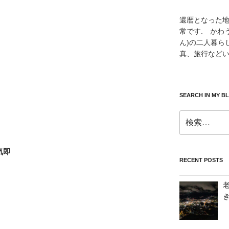
還暦となった
常です. かわ
ん)の二人暮ら
真、旅行などい
SEARCH IN MY B
検
索:
気即
RECENT POSTS