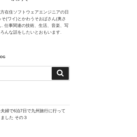
地方在住ソフトウェアエンジニアの日
うそ(ワイ)とかわうそおばさん(奥さ
し. 仕事関連の技術、生活、音楽、写
ろんな話をしたいとおもいます.
LOG
検
索
老夫婦で6泊7日で九州旅行に行って
きました その３