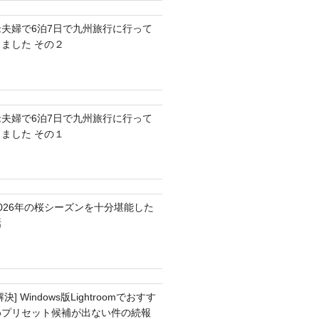
老夫婦で6泊7日で九州旅行に行って
きました その２
老夫婦で6泊7日で九州旅行に行って
きました その１
2026年の桜シーズンを十分堪能した
話
解決] Windows版Lightroomでおすす
めプリセット候補が出ない件の続報