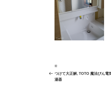
o
k
投
前
前
稿
の
つけて大正解, TOTO 魔法びん電
投
湯器
ナ
稿
ビ
ゲ
ー