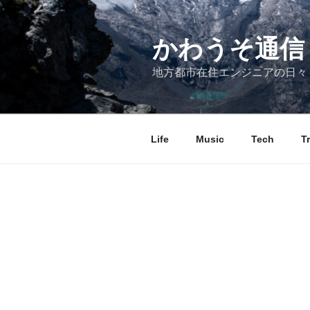
コ
ン
テ
かわうそ通信
ン
地方都市在住エンジニアの日々
ツ
へ
ス
キ
Life
Music
Tech
T
ッ
プ