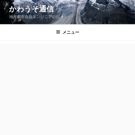
コ
かわうそ通信
ン
地方都市在住エンジニアの日々
テ
ン
ツ
メニュー
へ
ス
キ
ッ
プ