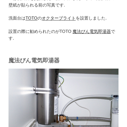
壁紙が貼られる前の写真です.
洗面台は
TOTO
の
オクターブライト
を設置しました.
設置の際に勧められたのがTOTO
魔法びん電気即湯器
で
す.
魔法びん電気即湯器