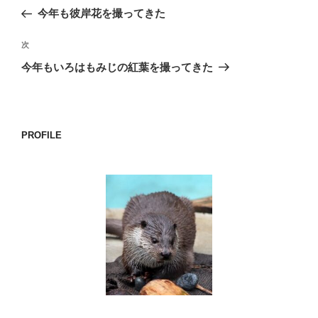
稿
の
今年も彼岸花を撮ってきた
ナ
投
ビ
稿
次
次
ゲ
の
今年もいろはもみじの紅葉を撮ってきた
投
ー
稿
シ
ョ
PROFILE
ン