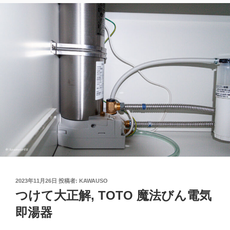
投
2023年11月26日
投稿者:
KAWAUSO
稿
つけて大正解, TOTO 魔法びん電気
日:
即湯器