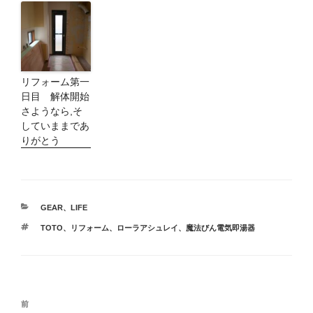
リフォーム第一
日目 解体開始
さようなら,そ
していままであ
りがとう
カ
GEAR
、
LIFE
テ
タ
TOTO
、
リフォーム
、
ローラアシュレイ
、
魔法びん電気即湯器
ゴ
グ
リ
ー
投
前
前