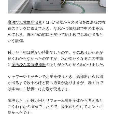
魔法びん電気即湯器
とは, 給湯器からのお湯を魔法瓶の構
造のタンクに蓄えておき、なおかつ電熱線で中の水を温
めておき、洗面台の蛇口を開いて約１秒でお湯が出ると
いう設備.
付けた当初は暖かい時期でしたので、そのありがたみが
良くわからなかったのですが、水が冷たくなるこの季節
に
魔法びん電気即湯器
のありがたみが良くわかりました.
シャワーやキッチンでお湯を使うとき、給湯器からお湯
が出るまで数十秒ほど待つ必要がありますが、洗面台で
は本当に１秒後にはお湯が使えます.
値段もたしか数万円とリフォーム費用全体から考えると
ごくわずかの増額でしたので、提案通り付けてホントに
良かったです.