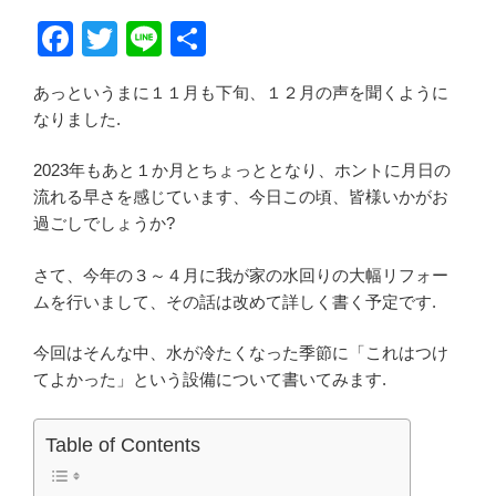
F
T
Li
共
a
wi
n
有
あっというまに１１月も下旬、１２月の声を聞くように
c
tt
e
なりました.
e
er
b
2023年もあと１か月とちょっととなり、ホントに月日の
流れる早さを感じています、今日この頃、皆様いかがお
o
過ごしでしょうか?
o
さて、今年の３～４月に我が家の水回りの大幅リフォー
k
ムを行いまして、その話は改めて詳しく書く予定です.
今回はそんな中、水が冷たくなった季節に「これはつけ
てよかった」という設備について書いてみます.
Table of Contents