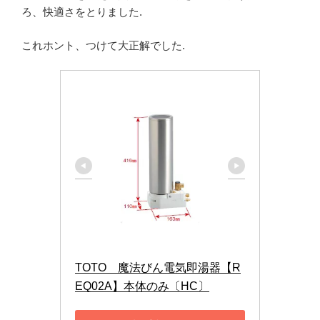
ろ、快適さをとりました.
これホント、つけて大正解でした.
TOTO　魔法びん電気即湯器【R
EQ02A】本体のみ〔HC〕