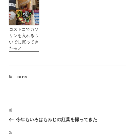
コストコでガソ
リンを入れるつ
いでに買ってき
たモノ
カ
BLOG
テ
ゴ
リ
ー
投
前
前
稿
の
今年もいろはもみじの紅葉を撮ってきた
ナ
投
ビ
稿
次
次