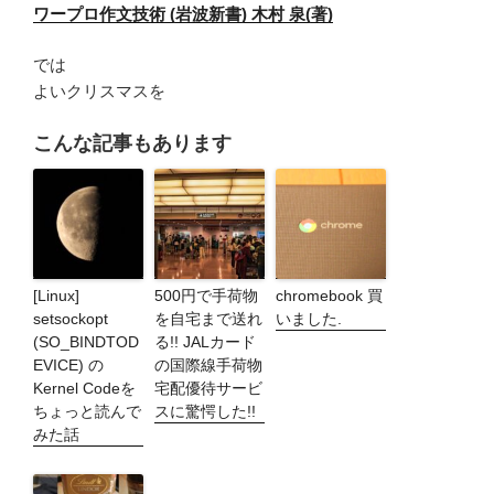
ワープロ作文技術 (岩波新書) 木村 泉(著)
では
よいクリスマスを
こんな記事もあります
[Linux]
500円で手荷物
chromebook 買
setsockopt
を自宅まで送れ
いました.
(SO_BINDTOD
る!! JALカード
EVICE) の
の国際線手荷物
Kernel Codeを
宅配優待サービ
ちょっと読んで
スに驚愕した!!
みた話