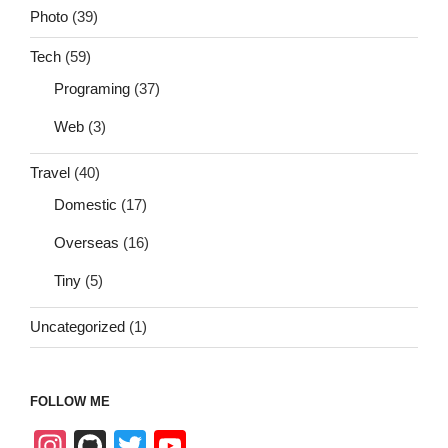
Photo
(39)
Tech
(59)
Programing
(37)
Web
(3)
Travel
(40)
Domestic
(17)
Overseas
(16)
Tiny
(5)
Uncategorized
(1)
FOLLOW ME
In
Gi
T
Y