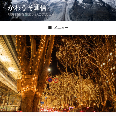
コ
かわうそ通信
ン
地方都市在住エンジニアの日々
テ
ン
ツ
メニュー
へ
ス
キ
ッ
プ