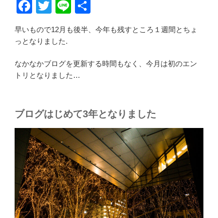
F
T
Li
共
a
wi
n
有
早いもので12月も後半、今年も残すところ１週間とちょ
c
tt
e
っとなりました.
e
er
b
なかなかブログを更新する時間もなく、今月は初のエン
トリとなりました…
o
o
k
ブログはじめて3年となりました