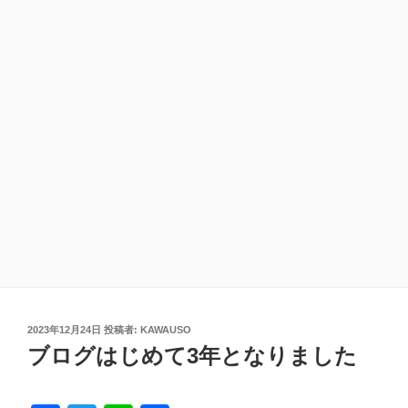
投
2023年12月24日
投稿者:
KAWAUSO
稿
ブログはじめて3年となりました
日: