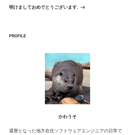
ゲ
の
明けましておめでとうございます.
投
ー
稿
シ
ョ
PROFILE
ン
かわうそ
還暦となった地方在住ソフトウェアエンジニアの日常で