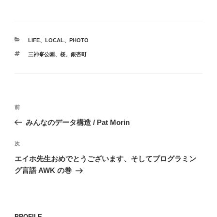
カ
LIFE
、
LOCAL
、
PHOTO
テ
タ
三神峯公園
、
桜
、
銀杏町
ゴ
グ
リ
ー
投
前
前
稿
の
みんなのデータ構造 / Pat Morin
ナ
投
ビ
稿
次
次
ゲ
の
エイホ先生おめでとうございます、そしてプログラミン
投
ー
グ言語 AWK の巻
稿
シ
ョ
ン
PROFILE