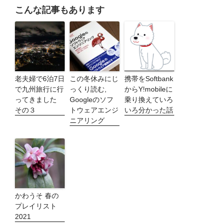
こんな記事もあります
老夫婦で6泊7日
この冬休みにじ
携帯をSoftbank
で九州旅行に行
っくり読む,
からY!mobileに
ってきました
Googleのソフ
乗り換えていろ
その３
トウェアエンジ
いろ分かった話
ニアリング
かわうそ 春の
プレイリスト
2021