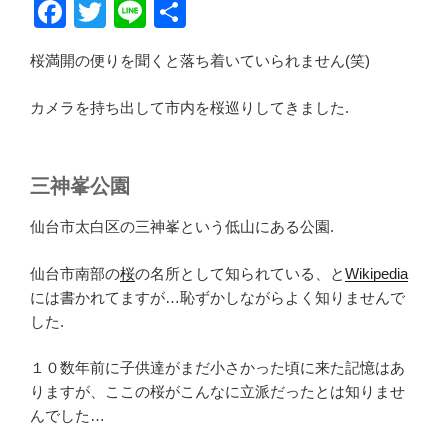
F
T
Li
共
a
wi
n
有
桜満開の便りを聞くと落ち着いていられません(笑)
c
tt
e
e
er
カメラを持ち出して市内を桜巡りしてきました.
b
o
三神峯公園
o
仙台市太白区の三神峯という低山にある公園.
k
仙台市南部の
桜
の名所として知られている、と
Wikipedia
には書かれてますが…恥ずかしながらよく知りませんで
した.
１０数年前に子供達がまだ小さかった頃に来た記憶はあ
りますが、ここの桜がこんなに立派だったとは知りませ
んでした…