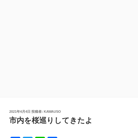
投
2021年4月4日
投稿者:
KAWAUSO
稿
市内を桜巡りしてきたよ
日: