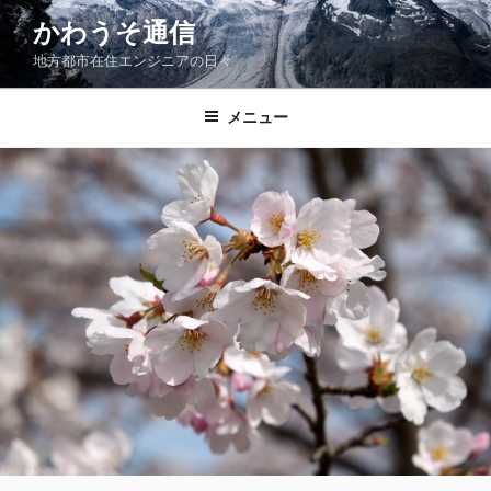
コ
かわうそ通信
ン
地方都市在住エンジニアの日々
テ
ン
ツ
メニュー
へ
ス
キ
ッ
プ