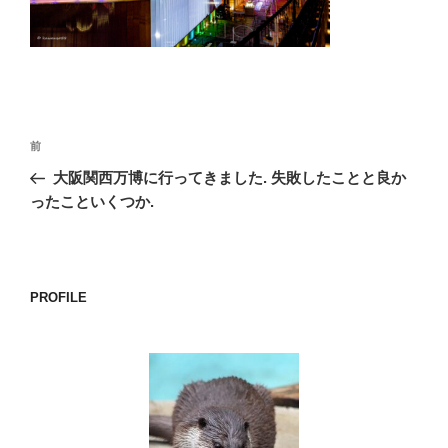
o
k
投
前
前
稿
の
大阪関西万博に行ってきました. 失敗したことと良か
ナ
投
ったこといくつか.
ビ
稿
ゲ
ー
PROFILE
シ
ョ
ン