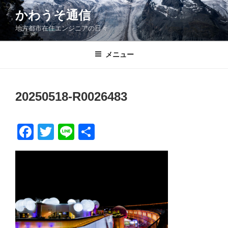
コ
かわうそ通信
ン
地方都市在住エンジニアの日々
テ
ン
ツ
メニュー
へ
ス
キ
20250518-R0026483
ッ
プ
F
T
Li
共
a
wi
n
有
c
tt
e
e
er
b
o