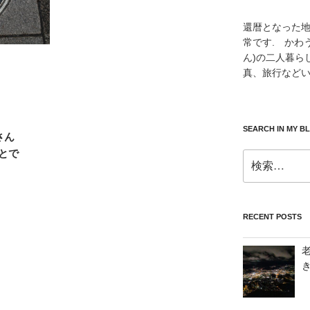
還暦となった
常です. かわ
ん)の二人暮ら
真、旅行などい
SEARCH IN MY B
さん
とで
検
索:
RECENT POSTS