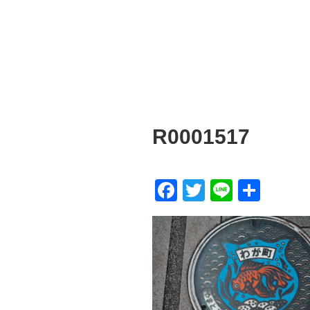
R0001517
F
T
Li
共
a
wi
n
有
c
tt
e
e
er
b
o