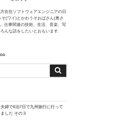
地方在住ソフトウェアエンジニアの日
うそ(ワイ)とかわうそおばさん(奥さ
し. 仕事関連の技術、生活、音楽、写
ろんな話をしたいとおもいます.
LOG
検
索
老夫婦で6泊7日で九州旅行に行って
きました その３