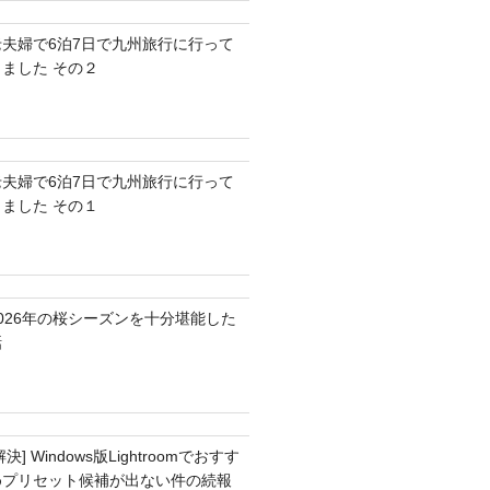
老夫婦で6泊7日で九州旅行に行って
きました その２
老夫婦で6泊7日で九州旅行に行って
きました その１
2026年の桜シーズンを十分堪能した
話
解決] Windows版Lightroomでおすす
めプリセット候補が出ない件の続報