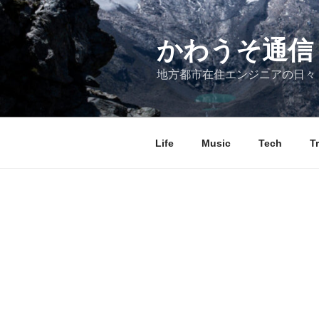
コ
ン
テ
かわうそ通信
ン
地方都市在住エンジニアの日々
ツ
へ
ス
キ
Life
Music
Tech
T
ッ
プ