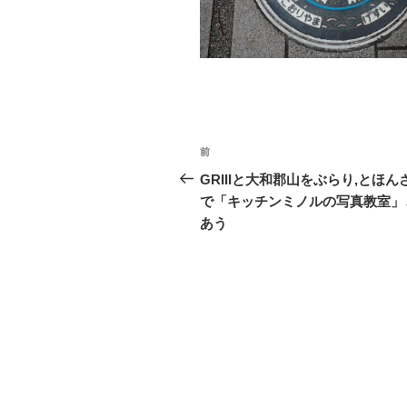
o
k
投
前
前
稿
の
GRIIIと大和郡山をぶらり,とほん
投
で「キッチンミノルの写真教室」
ナ
稿
あう
ビ
ゲ
ー
シ
ョ
ン