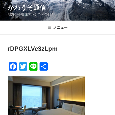
コ
かわうそ通信
ン
地方都市在住エンジニアの日々
テ
ン
ツ
メニュー
へ
ス
キ
rDPGXLVe3zLpm
ッ
プ
F
T
Li
共
a
wi
n
有
c
tt
e
e
er
b
o