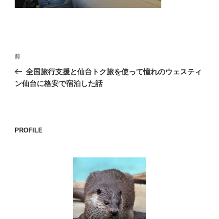
o
k
投
前
前
稿
の
全国旅行支援と仙台トク旅を使って憧れのウェスティ
ナ
投
ン仙台に格安で宿泊した話
ビ
稿
ゲ
ー
PROFILE
シ
ョ
ン