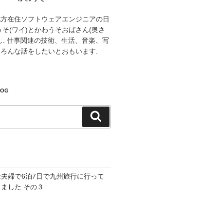
地方在住ソフトウェアエンジニアの日
うそ(ワイ)とかわうそおばさん(奥さ
し. 仕事関連の技術、生活、音楽、写
ろんな話をしたいとおもいます.
LOG
検
索
老夫婦で6泊7日で九州旅行に行って
きました その３