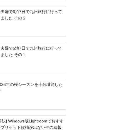
老夫婦で6泊7日で九州旅行に行って
きました その２
老夫婦で6泊7日で九州旅行に行って
きました その１
2026年の桜シーズンを十分堪能した
話
解決] Windows版Lightroomでおすす
めプリセット候補が出ない件の続報