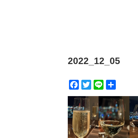
2022_12_05
F
T
Li
共
a
wi
n
有
c
tt
e
e
er
b
o