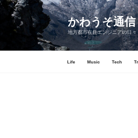
コ
ン
テ
かわうそ通信
ン
地方都市在住エンジニアの日々
ツ
へ
ス
キ
Life
Music
Tech
T
ッ
プ