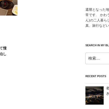
還暦となった
常です. かわ
ん)の二人暮ら
真、旅行などい
SEARCH IN MY B
て憧
泊し
検
索:
RECENT POSTS