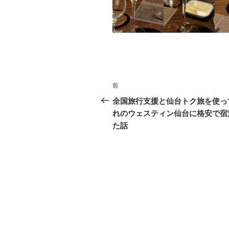
o
k
投
前
前
稿
の
全国旅行支援と仙台トク旅を使っ
投
れのウェスティン仙台に格安で宿
ナ
稿
た話
ビ
ゲ
ー
シ
ョ
ン