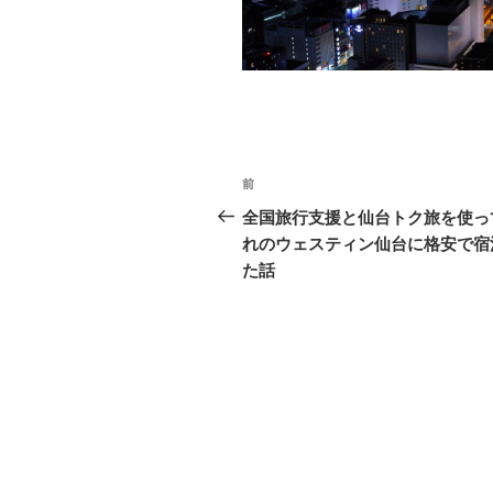
o
k
投
前
前
稿
の
全国旅行支援と仙台トク旅を使っ
投
れのウェスティン仙台に格安で宿
ナ
稿
た話
ビ
ゲ
ー
シ
ョ
ン