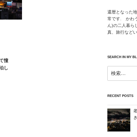
還暦となった
常です. かわ
ん)の二人暮ら
真、旅行などい
SEARCH IN MY B
て憧
泊し
検
索:
RECENT POSTS