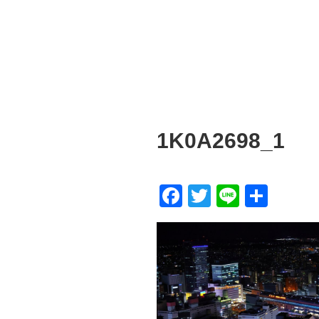
1K0A2698_1
F
T
Li
共
a
wi
n
有
c
tt
e
e
er
b
o