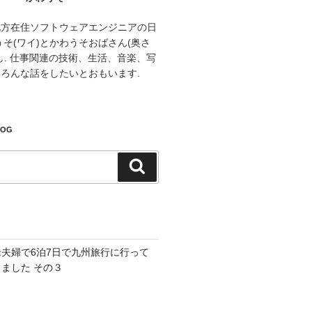
地方在住ソフトウェアエンジニアの日
うそ(ワイ)とかわうそおばさん(奥さ
し. 仕事関連の技術、生活、音楽、写
ろんな話をしたいとおもいます.
LOG
検
索
老夫婦で6泊7日で九州旅行に行って
きました その３