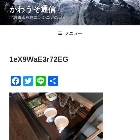
コ
かわうそ通信
ン
地方都市在住エンジニアの日々
テ
ン
ツ
メニュー
へ
ス
キ
1eX9WaE3r72EG
ッ
プ
F
T
Li
共
a
wi
n
有
c
tt
e
e
er
b
o