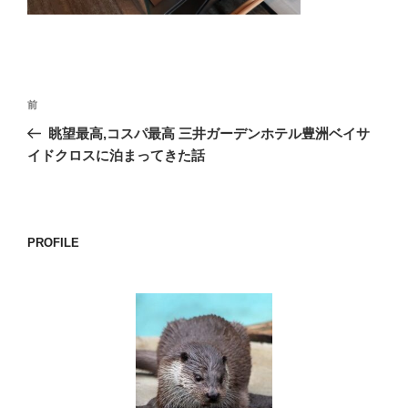
o
k
投
前
前
稿
の
眺望最高,コスパ最高 三井ガーデンホテル豊洲ベイサ
ナ
投
イドクロスに泊まってきた話
ビ
稿
ゲ
ー
PROFILE
シ
ョ
ン