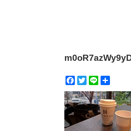
m0oR7azWy9y
F
T
Li
共
a
wi
n
有
c
tt
e
e
er
b
o