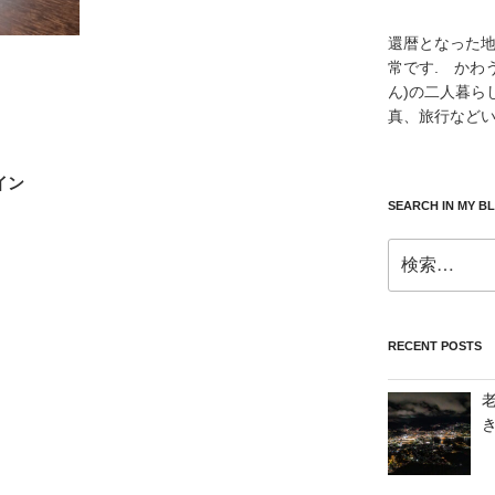
還暦となった
常です. かわ
ん)の二人暮ら
真、旅行などい
イン
SEARCH IN MY B
検
索:
RECENT POSTS