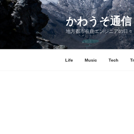
コ
ン
テ
かわうそ通信
ン
地方都市在住エンジニアの日々
ツ
へ
ス
キ
Life
Music
Tech
T
ッ
プ