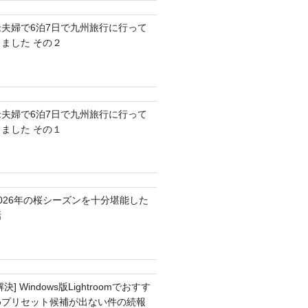
老夫婦で6泊7日で九州旅行に行って
きました その２
老夫婦で6泊7日で九州旅行に行って
きました その１
2026年の桜シーズンを十分堪能した
話
解決] Windows版Lightroomでおすす
めプリセット候補が出ない件の続報