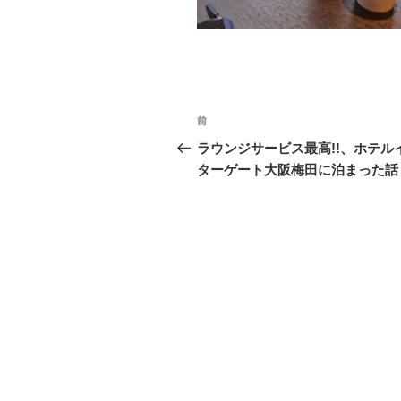
o
k
投
前
前
稿
の
ラウンジサービス最高!!、ホテル
投
ターゲート大阪梅田に泊まった話
ナ
稿
ビ
ゲ
ー
シ
ョ
ン