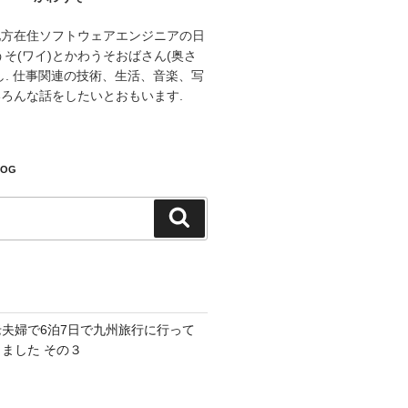
地方在住ソフトウェアエンジニアの日
うそ(ワイ)とかわうそおばさん(奥さ
し. 仕事関連の技術、生活、音楽、写
ろんな話をしたいとおもいます.
LOG
検
索
老夫婦で6泊7日で九州旅行に行って
きました その３