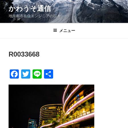
コ
かわうそ通信
ン
地方都市在住エンジニアの日々
テ
ン
ツ
メニュー
へ
ス
キ
R0033668
ッ
プ
F
T
Li
共
a
wi
n
有
c
tt
e
e
er
b
o