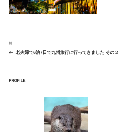
o
k
投
前
前
稿
の
老夫婦で6泊7日で九州旅行に行ってきました その２
ナ
投
ビ
稿
ゲ
ー
PROFILE
シ
ョ
ン