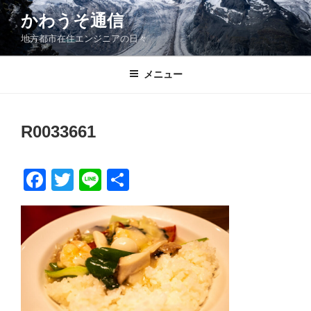
コ
かわうそ通信
ン
地方都市在住エンジニアの日々
テ
ン
ツ
メニュー
へ
ス
キ
R0033661
ッ
プ
F
T
Li
共
a
wi
n
有
c
tt
e
e
er
b
o