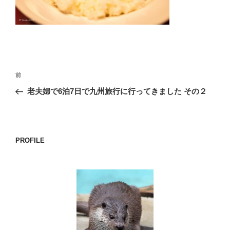
o
k
投
前
前
稿
の
老夫婦で6泊7日で九州旅行に行ってきました その２
ナ
投
ビ
稿
ゲ
ー
PROFILE
シ
ョ
ン