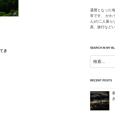
還暦となった
常です. かわ
ん)の二人暮ら
真、旅行などい
SEARCH IN MY B
てき
検
索:
RECENT POSTS