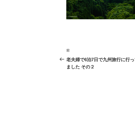
o
k
投
前
前
稿
の
老夫婦で6泊7日で九州旅行に行っ
投
ました その２
ナ
稿
ビ
ゲ
ー
シ
ョ
ン