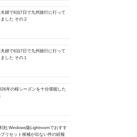
老夫婦で6泊7日で九州旅行に行って
きました その２
老夫婦で6泊7日で九州旅行に行って
きました その１
2026年の桜シーズンを十分堪能した
話
解決] Windows版Lightroomでおすす
めプリセット候補が出ない件の続報