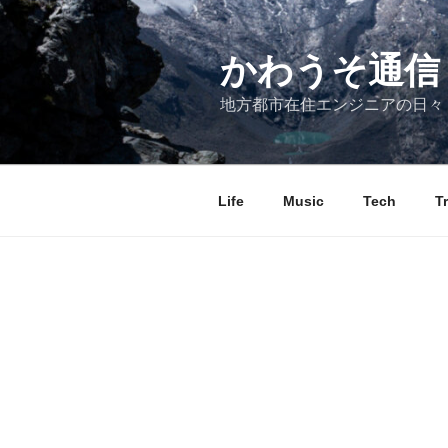
コ
ン
テ
かわうそ通信
ン
地方都市在住エンジニアの日々
ツ
へ
ス
キ
Life
Music
Tech
T
ッ
プ