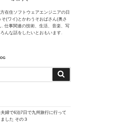
地方在住ソフトウェアエンジニアの日
うそ(ワイ)とかわうそおばさん(奥さ
し. 仕事関連の技術、生活、音楽、写
ろんな話をしたいとおもいます.
LOG
検
索
老夫婦で6泊7日で九州旅行に行って
きました その３