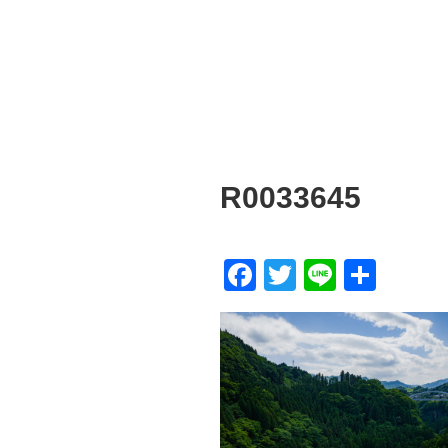
R0033645
F
T
Li
共
a
wi
n
有
c
tt
e
e
er
b
o