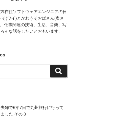
地方在住ソフトウェアエンジニアの日
うそ(ワイ)とかわうそおばさん(奥さ
し. 仕事関連の技術、生活、音楽、写
ろんな話をしたいとおもいます.
LOG
検
索
老夫婦で6泊7日で九州旅行に行って
きました その３