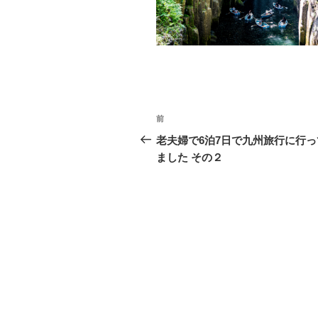
o
k
投
前
前
稿
の
老夫婦で6泊7日で九州旅行に行っ
投
ました その２
ナ
稿
ビ
ゲ
ー
シ
ョ
ン