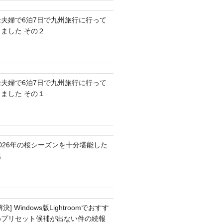
老夫婦で6泊7日で九州旅行に行って
きました その２
老夫婦で6泊7日で九州旅行に行って
きました その１
2026年の桜シーズンを十分堪能した
話
解決] Windows版Lightroomでおすす
めプリセット候補が出ない件の続報