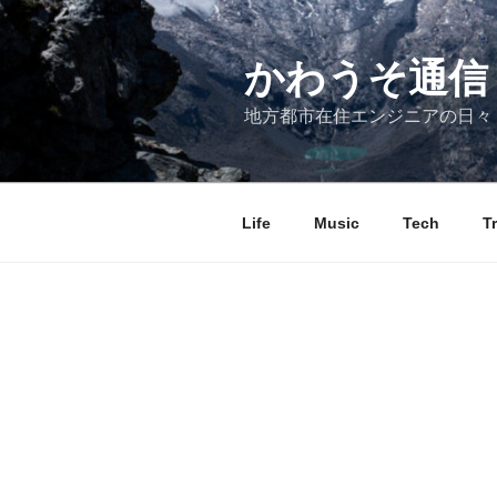
コ
ン
テ
かわうそ通信
ン
地方都市在住エンジニアの日々
ツ
へ
ス
キ
Life
Music
Tech
T
ッ
プ