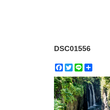
DSC01556
F
T
Li
共
a
wi
n
有
c
tt
e
e
er
b
o