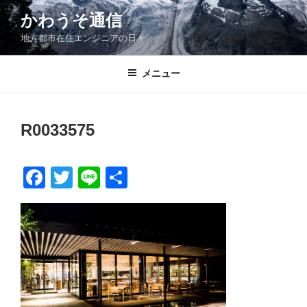
コ
かわうそ通信
ン
地方都市在住エンジニアの日々
テ
ン
ツ
メニュー
へ
ス
キ
R0033575
ッ
プ
F
T
Li
共
a
wi
n
有
c
tt
e
e
er
b
o