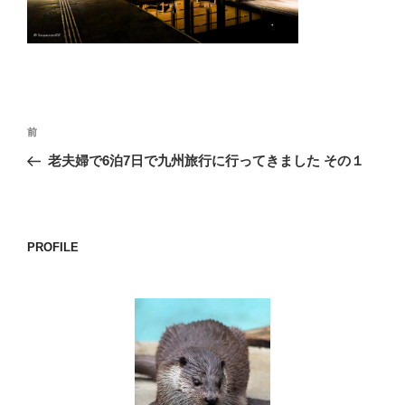
o
k
投
前
前
稿
の
老夫婦で6泊7日で九州旅行に行ってきました その１
ナ
投
ビ
稿
ゲ
ー
PROFILE
シ
ョ
ン