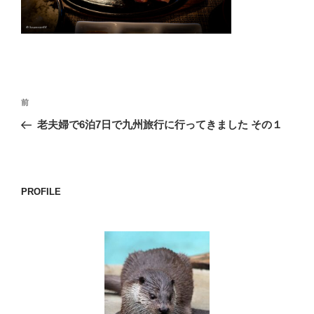
o
k
投
前
前
稿
の
老夫婦で6泊7日で九州旅行に行ってきました その１
ナ
投
ビ
稿
ゲ
ー
PROFILE
シ
ョ
ン