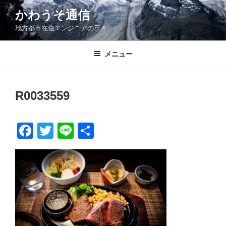
コ
かわうそ通信
ン
地方都市在住エンジニアの日々
テ
ン
ツ
メニュー
へ
ス
キ
R0033559
ッ
プ
F
T
Li
共
a
wi
n
有
c
tt
e
e
er
b
o