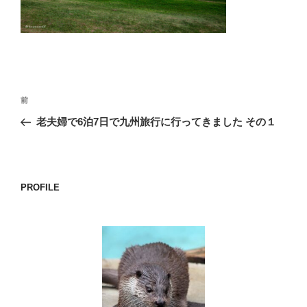
o
k
投
前
前
稿
の
老夫婦で6泊7日で九州旅行に行ってきました その１
ナ
投
ビ
稿
ゲ
ー
PROFILE
シ
ョ
ン