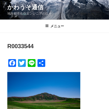
コ
かわうそ通信
ン
地方都市在住エンジニアの日々
テ
ン
ツ
メニュー
へ
ス
キ
R0033544
ッ
プ
F
T
Li
共
a
wi
n
有
c
tt
e
e
er
b
o