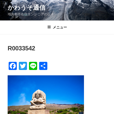
コ
かわうそ通信
ン
地方都市在住エンジニアの日々
テ
ン
ツ
メニュー
へ
ス
キ
R0033542
ッ
プ
F
T
Li
共
a
wi
n
有
c
tt
e
e
er
b
o