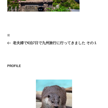
o
k
投
前
前
稿
の
老夫婦で6泊7日で九州旅行に行ってきました その１
ナ
投
ビ
稿
ゲ
ー
PROFILE
シ
ョ
ン