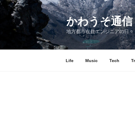
コ
ン
テ
かわうそ通信
ン
地方都市在住エンジニアの日々
ツ
へ
ス
キ
Life
Music
Tech
T
ッ
プ