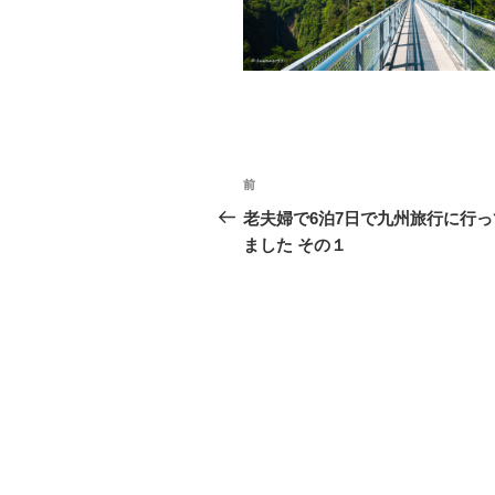
o
k
投
前
前
稿
の
老夫婦で6泊7日で九州旅行に行っ
投
ました その１
ナ
稿
ビ
ゲ
ー
シ
ョ
ン