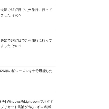
老夫婦で6泊7日で九州旅行に行って
きました その２
老夫婦で6泊7日で九州旅行に行って
きました その１
2026年の桜シーズンを十分堪能した
話
解決] Windows版Lightroomでおすす
めプリセット候補が出ない件の続報