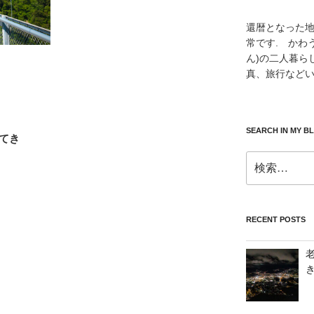
還暦となった
常です. かわ
ん)の二人暮ら
真、旅行などい
SEARCH IN MY B
てき
検
索:
RECENT POSTS