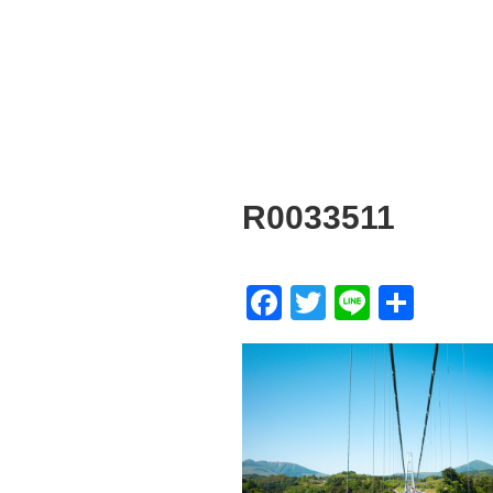
R0033511
F
T
Li
共
a
wi
n
有
c
tt
e
e
er
b
o