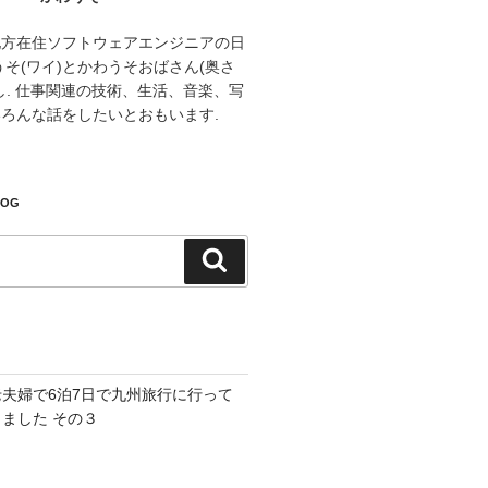
地方在住ソフトウェアエンジニアの日
うそ(ワイ)とかわうそおばさん(奥さ
し. 仕事関連の技術、生活、音楽、写
ろんな話をしたいとおもいます.
LOG
検
索
老夫婦で6泊7日で九州旅行に行って
きました その３