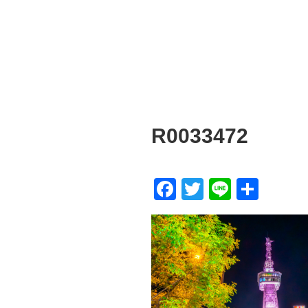
R0033472
F
T
Li
共
a
wi
n
有
c
tt
e
e
er
b
o