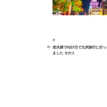
o
k
投
前
前
稿
の
老夫婦で6泊7日で九州旅行に行っ
投
ました その１
ナ
稿
ビ
ゲ
ー
シ
ョ
ン