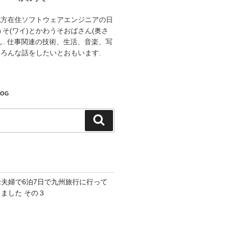
地方在住ソフトウェアエンジニアの日
うそ(ワイ)とかわうそおばさん(奥さ
し. 仕事関連の技術、生活、音楽、写
ろんな話をしたいとおもいます.
LOG
検
索
老夫婦で6泊7日で九州旅行に行って
きました その３