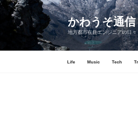
コ
ン
テ
かわうそ通信
ン
地方都市在住エンジニアの日々
ツ
へ
ス
キ
Life
Music
Tech
T
ッ
プ