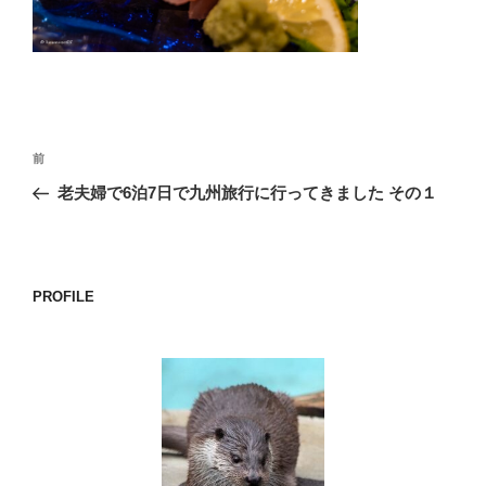
o
k
投
前
前
稿
の
老夫婦で6泊7日で九州旅行に行ってきました その１
ナ
投
ビ
稿
ゲ
ー
PROFILE
シ
ョ
ン