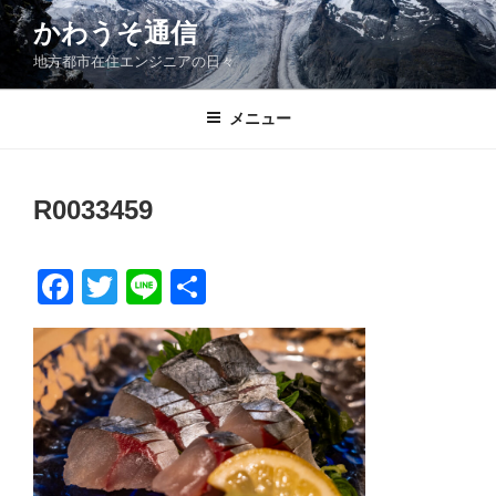
コ
かわうそ通信
ン
地方都市在住エンジニアの日々
テ
ン
ツ
メニュー
へ
ス
キ
R0033459
ッ
プ
F
T
Li
共
a
wi
n
有
c
tt
e
e
er
b
o