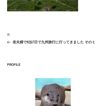
o
k
投
前
前
稿
の
老夫婦で6泊7日で九州旅行に行ってきました その１
ナ
投
ビ
稿
ゲ
ー
PROFILE
シ
ョ
ン