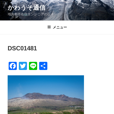
コ
かわうそ通信
ン
地方都市在住エンジニアの日々
テ
ン
ツ
メニュー
へ
ス
キ
DSC01481
ッ
プ
F
T
Li
共
a
wi
n
有
c
tt
e
e
er
b
o