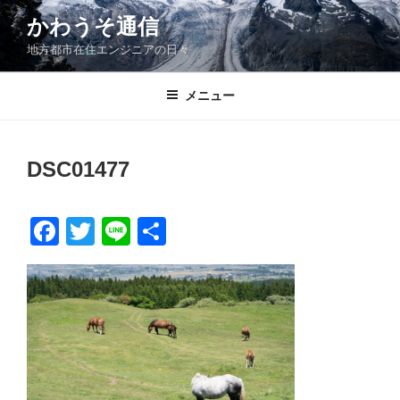
コ
かわうそ通信
ン
地方都市在住エンジニアの日々
テ
ン
ツ
メニュー
へ
ス
キ
DSC01477
ッ
プ
F
T
Li
共
a
wi
n
有
c
tt
e
e
er
b
o