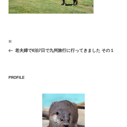
o
k
投
前
前
稿
の
老夫婦で6泊7日で九州旅行に行ってきました その１
ナ
投
ビ
稿
ゲ
ー
PROFILE
シ
ョ
ン