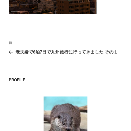
o
k
投
前
前
稿
の
老夫婦で6泊7日で九州旅行に行ってきました その１
ナ
投
ビ
稿
ゲ
ー
PROFILE
シ
ョ
ン