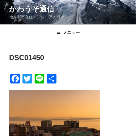
コ
かわうそ通信
ン
地方都市在住エンジニアの日々
テ
ン
ツ
メニュー
へ
ス
キ
DSC01450
ッ
プ
F
T
Li
共
a
wi
n
有
c
tt
e
e
er
b
o