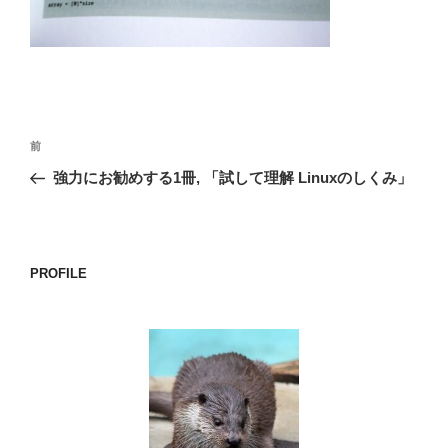
o
k
投
前
前
稿
の
強力にお勧めする1冊, 「試して理解 Linuxのしくみ」
ナ
投
ビ
稿
ゲ
ー
PROFILE
シ
ョ
ン