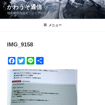
コ
かわうそ通信
ン
地方都市在住エンジニアの日々
テ
ン
ツ
メニュー
へ
ス
キ
IMG_9158
ッ
プ
F
T
Li
共
a
wi
n
有
c
tt
e
e
er
b
o