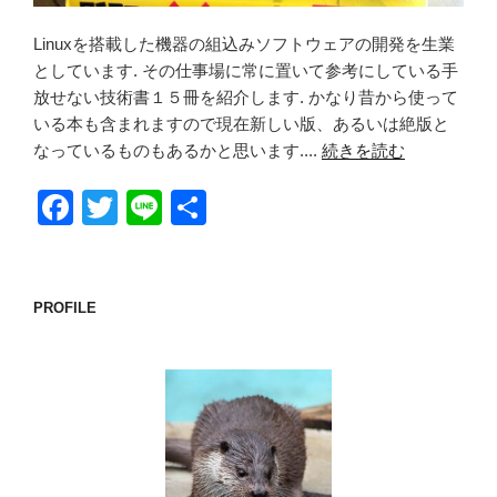
Linuxを搭載した機器の組込みソフトウェアの開発を生業
としています. その仕事場に常に置いて参考にしている手
放せない技術書１５冊を紹介します. かなり昔から使って
いる本も含まれますので現在新しい版、あるいは絶版と
なっているものもあるかと思います....
続きを読む
F
T
Li
共
a
wi
n
有
c
tt
e
e
er
PROFILE
b
o
o
k