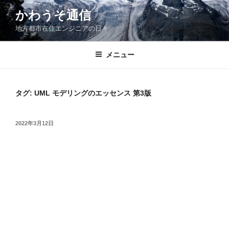
コ
かわうそ通信
ン
地方都市在住エンジニアの日々
テ
ン
ツ
メニュー
へ
ス
キ
タグ:
UML モデリングのエッセンス 第3版
ッ
プ
投
2022年3月12日
稿
日: