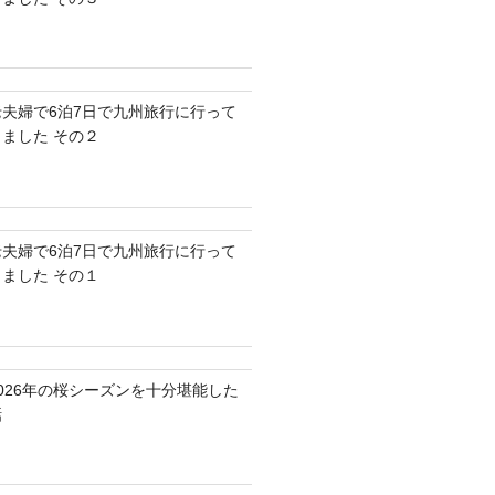
老夫婦で6泊7日で九州旅行に行って
きました その２
老夫婦で6泊7日で九州旅行に行って
きました その１
2026年の桜シーズンを十分堪能した
話