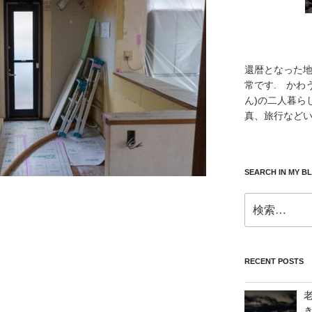
還暦となった
常です. かわ
ん)の二人暮ら
真、旅行などい
SEARCH IN MY B
検
索:
RECENT POSTS