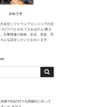
かわうそ
地方在住ソフトウェアエンジニアの日
うそ(ワイ)とかわうそおばさん(奥さ
し. 仕事関連の技術、生活、音楽、写
ろんな話をしたいとおもいます.
LOG
検
索
老夫婦で6泊7日で九州旅行に行って
きました その３