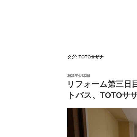
タグ:
TOTOサザナ
投
2023年4月22日
稿
リフォーム第三日
日:
トバス、TOTOサ