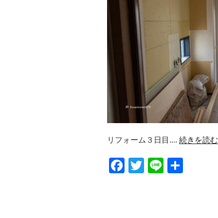
リフォーム３日目....
続きを読む
F
T
Li
共
a
wi
n
有
c
tt
e
e
er