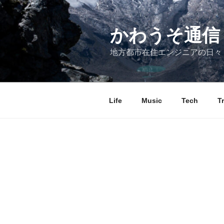
コ
ン
テ
かわうそ通信
ン
地方都市在住エンジニアの日々
ツ
へ
ス
キ
Life
Music
Tech
T
ッ
プ