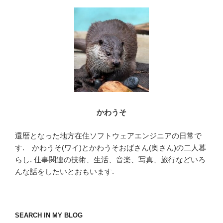
o
o
k
かわうそ
還暦となった地方在住ソフトウェアエンジニアの日常で
す. かわうそ(ワイ)とかわうそおばさん(奥さん)の二人暮
らし. 仕事関連の技術、生活、音楽、写真、旅行などいろ
んな話をしたいとおもいます.
SEARCH IN MY BLOG