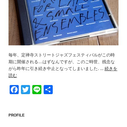
毎年、定禅寺ストリートジャズフェスティバルがこの時
期に開催される…はずなんですが、このご時世、残念な
がら昨年に引き続き中止となってしまいました. ...
続きを
読む
F
T
Li
共
a
wi
n
有
c
tt
e
e
er
PROFILE
b