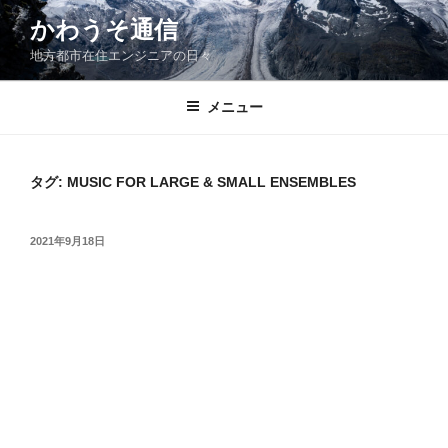
コ
かわうそ通信
ン
地方都市在住エンジニアの日々
テ
ン
ツ
メニュー
へ
ス
キ
タグ:
MUSIC FOR LARGE & SMALL ENSEMBLES
ッ
プ
投
2021年9月18日
稿
日: