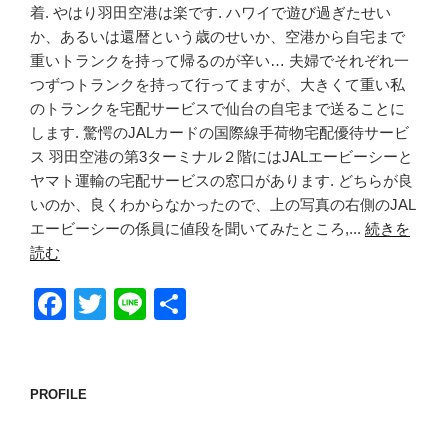
着. やはり羽田空港は楽です. ハワイで遊び過ぎたせい
か、あるいは還暦という歳のせいか、空港から自宅まで
重いトランクを持って帰るのが辛い… 夫婦でそれぞれ一
つずつトランクを持って行ってますが、大きくて重い私
のトランクを宅配サービスで仙台の自宅まで送ることに
します. 驚愕のJALカードの国際線手荷物宅配優待サービ
ス 羽田空港の第3ターミナル２階にはJALエービーシーと
ヤマト運輸の宅配サービスの窓口があります. どちらが良
いのか、良くわからなかったので、上の写真の右側のJAL
エービーシーの係員に値段を聞いてみたところ,...
続きを
読む
F
T
Li
共
a
wi
n
有
c
tt
e
e
er
PROFILE
b