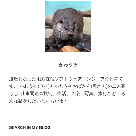
o
o
k
かわうそ
還暦となった地方在住ソフトウェアエンジニアの日常で
す. かわうそ(ワイ)とかわうそおばさん(奥さん)の二人暮
らし. 仕事関連の技術、生活、音楽、写真、旅行などいろ
んな話をしたいとおもいます.
SEARCH IN MY BLOG