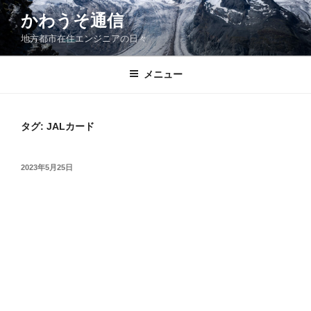
コ
かわうそ通信
ン
地方都市在住エンジニアの日々
テ
ン
ツ
メニュー
へ
ス
キ
タグ:
JALカード
ッ
プ
投
2023年5月25日
稿
日: