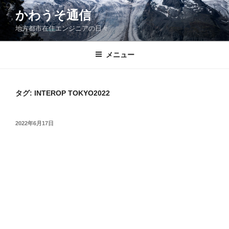
コ
かわうそ通信
ン
地方都市在住エンジニアの日々
テ
ン
ツ
メニュー
へ
ス
キ
タグ:
INTEROP TOKYO2022
ッ
プ
投
2022年6月17日
稿
日: