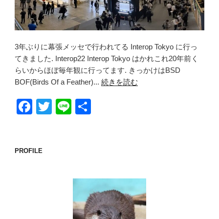
3年ぶりに幕張メッセで行われてる Interop Tokyo に行っ
てきました. Interop22 Interop Tokyo はかれこれ20年前く
らいからほぼ毎年観に行ってます. きっかけはBSD
BOF(Birds Of a Feather)...
続きを読む
F
T
Li
共
a
wi
n
有
c
tt
e
e
er
PROFILE
b
o
o
k