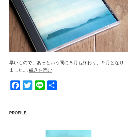
早いもので、あっという間に８月も終わり、９月となり
ました....
続きを読む
F
T
Li
共
a
wi
n
有
c
tt
e
e
er
PROFILE
b
o