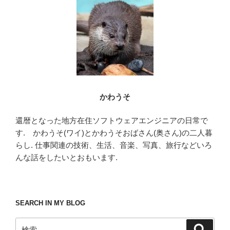
o
k
かわうそ
還暦となった地方在住ソフトウェアエンジニアの日常で
す. かわうそ(ワイ)とかわうそおばさん(奥さん)の二人暮
らし. 仕事関連の技術、生活、音楽、写真、旅行などいろ
んな話をしたいとおもいます.
SEARCH IN MY BLOG
検
検