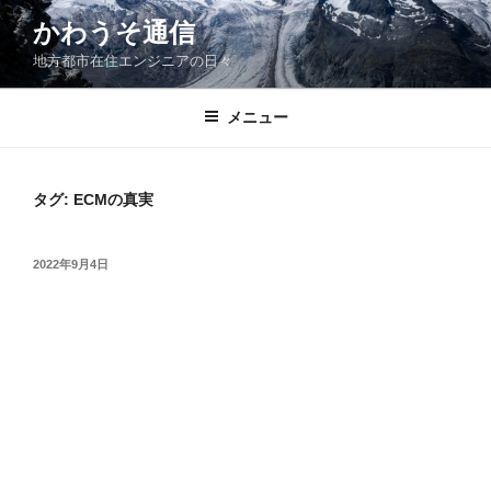
コ
かわうそ通信
ン
地方都市在住エンジニアの日々
テ
ン
ツ
メニュー
へ
ス
キ
タグ:
ECMの真実
ッ
プ
投
2022年9月4日
稿
日: