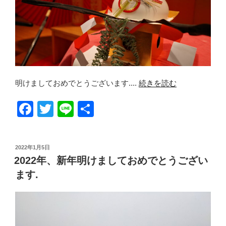
明けましておめでとうございます....
続きを読む
F
T
Li
共
a
wi
n
有
c
tt
e
投
2022年1月5日
e
er
稿
2022年、新年明けましておめでとうござい
日:
b
ます.
o
o
k