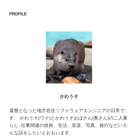
c
tt
e
e
er
PROFILE
b
o
o
k
かわうそ
還暦となった地方在住ソフトウェアエンジニアの日常で
す. かわうそ(ワイ)とかわうそおばさん(奥さん)の二人暮
らし. 仕事関連の技術、生活、音楽、写真、旅行などいろ
んな話をしたいとおもいます.