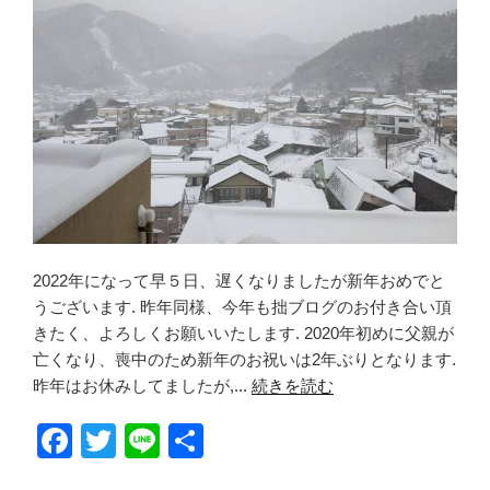
2022年になって早５日、遅くなりましたが新年おめでと
うございます. 昨年同様、今年も拙ブログのお付き合い頂
きたく、よろしくお願いいたします. 2020年初めに父親が
亡くなり、喪中のため新年のお祝いは2年ぶりとなります.
昨年はお休みしてましたが,...
続きを読む
F
T
Li
共
a
wi
n
有