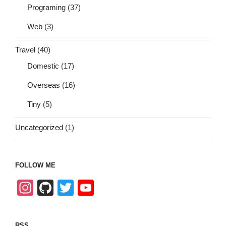
Programing
(37)
Web
(3)
Travel
(40)
Domestic
(17)
Overseas
(16)
Tiny
(5)
Uncategorized
(1)
FOLLOW ME
In
Gi
T
Y
st
tH
wi
o
a
u
tt
u
RSS