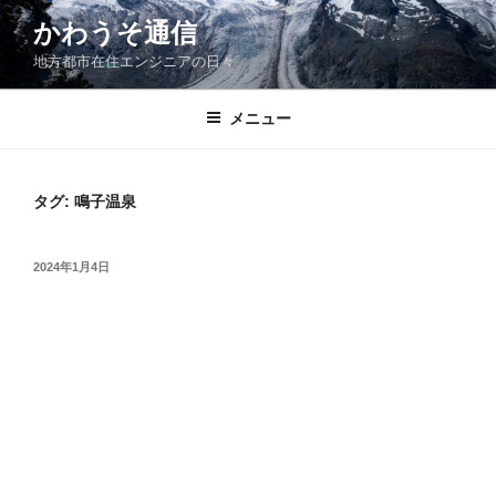
コ
かわうそ通信
ン
地方都市在住エンジニアの日々
テ
ン
ツ
メニュー
へ
ス
キ
タグ:
鳴子温泉
ッ
プ
投
2024年1月4日
稿
日: