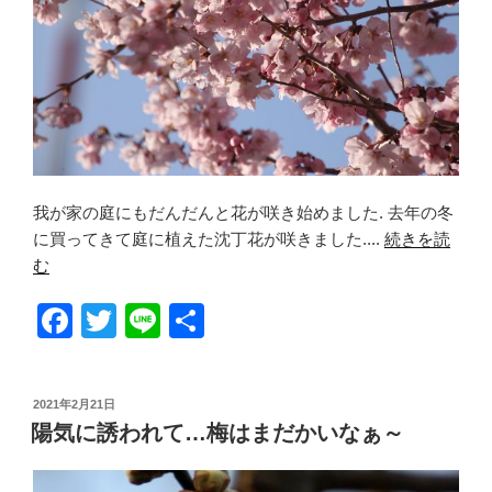
我が家の庭にもだんだんと花が咲き始めました. 去年の冬
に買ってきて庭に植えた沈丁花が咲きました....
続きを読
む
F
T
Li
共
a
wi
n
有
c
tt
e
投
2021年2月21日
e
er
稿
陽気に誘われて…梅はまだかいなぁ～
日:
b