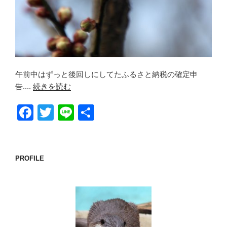
午前中はずっと後回しにしてたふるさと納税の確定申
告....
続きを読む
F
T
Li
共
a
wi
n
有
c
tt
e
e
er
PROFILE
b
o
o
k