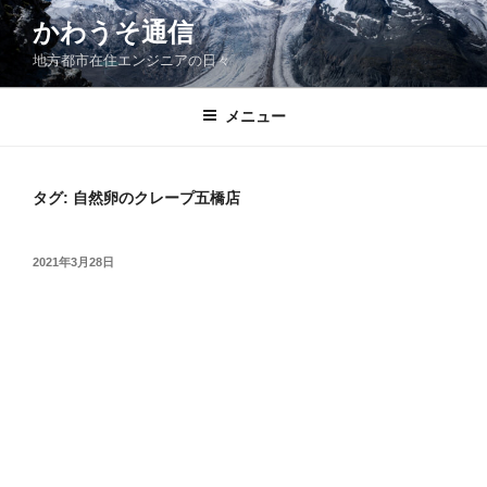
コ
かわうそ通信
ン
地方都市在住エンジニアの日々
テ
ン
ツ
メニュー
へ
ス
キ
タグ:
自然卵のクレープ五橋店
ッ
プ
投
2021年3月28日
稿
日: