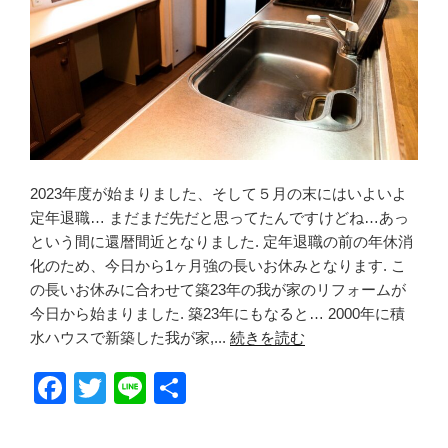
2023年度が始まりました、そして５月の末にはいよいよ
定年退職… まだまだ先だと思ってたんですけどね…あっ
という間に還暦間近となりました. 定年退職の前の年休消
化のため、今日から1ヶ月強の長いお休みとなります. こ
の長いお休みに合わせて築23年の我が家のリフォームが
今日から始まりました. 築23年にもなると… 2000年に積
水ハウスで新築した我が家,...
続きを読む
F
T
Li
共
a
wi
n
有