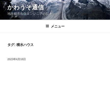
コ
かわうそ通信
ン
地方都市在住エンジニアの日々
テ
ン
ツ
メニュー
へ
ス
キ
タグ:
積水ハウス
ッ
プ
投
2023年4月18日
稿
日: