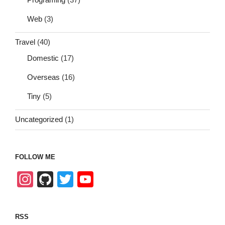
Web
(3)
Travel
(40)
Domestic
(17)
Overseas
(16)
Tiny
(5)
Uncategorized
(1)
FOLLOW ME
In
Gi
T
Y
st
tH
wi
o
a
u
tt
u
RSS