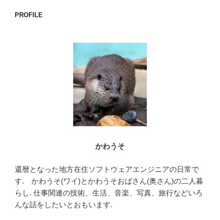
c
tt
e
e
er
PROFILE
b
o
o
k
かわうそ
還暦となった地方在住ソフトウェアエンジニアの日常で
す. かわうそ(ワイ)とかわうそおばさん(奥さん)の二人暮
らし. 仕事関連の技術、生活、音楽、写真、旅行などいろ
んな話をしたいとおもいます.