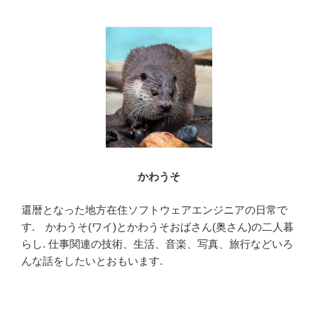
b
o
o
k
かわうそ
還暦となった地方在住ソフトウェアエンジニアの日常で
す. かわうそ(ワイ)とかわうそおばさん(奥さん)の二人暮
らし. 仕事関連の技術、生活、音楽、写真、旅行などいろ
んな話をしたいとおもいます.