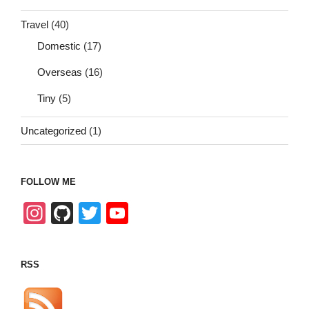
Travel
(40)
Domestic
(17)
Overseas
(16)
Tiny
(5)
Uncategorized
(1)
FOLLOW ME
In
Gi
T
Y
st
tH
wi
o
a
u
tt
u
RSS
gr
b
er
T
a
u