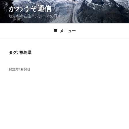
コ
かわうそ通信
ン
地方都市在住エンジニアの日々
テ
ン
ツ
メニュー
へ
ス
キ
タグ:
福島県
ッ
プ
投
2022年4月30日
稿
日: