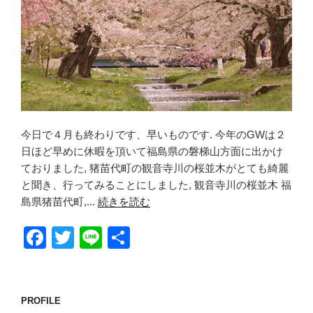
今日で４月も終わりです、早いものです. 今年のGWは２
日ほど早めに休暇を頂いて福島県の磐梯山方面に出かけ
ておりました, 猪苗代町の観音寺川の桜並木がとても綺麗
と聞き、行ってみることにしました, 観音寺川の桜並木 福
島県猪苗代町,...
続きを読む
F
T
Li
共
a
wi
n
有
c
tt
e
e
er
PROFILE