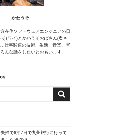
かわうそ
地方在住ソフトウェアエンジニアの日
うそ(ワイ)とかわうそおばさん(奥さ
し. 仕事関連の技術、生活、音楽、写
ろんな話をしたいとおもいます.
LOG
検
索
老夫婦で6泊7日で九州旅行に行って
きました その３