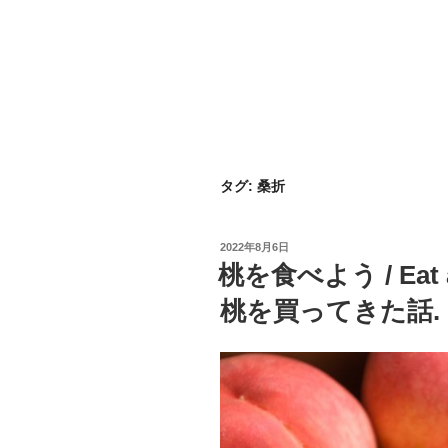
タグ:
桑折
投
2022年8月6日
稿
桃を食べよう / Eat
日:
桃を買ってきた話.