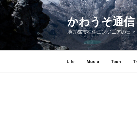
コ
ン
テ
かわうそ通信
ン
地方都市在住エンジニアの日々
ツ
へ
ス
キ
Life
Music
Tech
T
ッ
プ