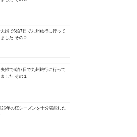
老夫婦で6泊7日で九州旅行に行って
きました その２
老夫婦で6泊7日で九州旅行に行って
きました その１
2026年の桜シーズンを十分堪能した
話