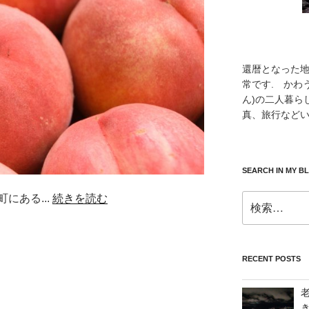
還暦となった
常です. かわ
ん)の二人暮ら
真、旅行などい
SEARCH IN MY B
にある...
続きを読む
検
索:
RECENT POSTS