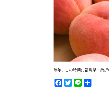
毎年、この時期に福島県・桑折町
F
T
Li
共
a
wi
n
有
c
tt
e
e
er