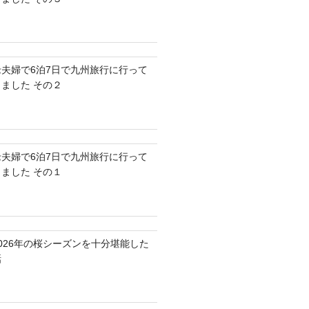
老夫婦で6泊7日で九州旅行に行って
きました その２
老夫婦で6泊7日で九州旅行に行って
きました その１
2026年の桜シーズンを十分堪能した
話