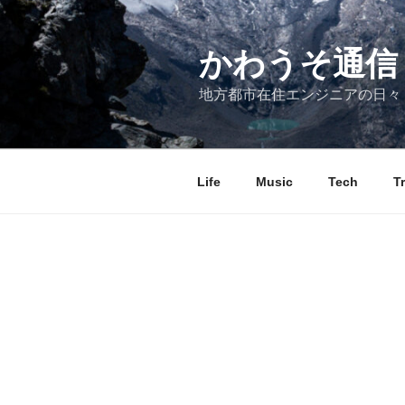
コ
ン
テ
かわうそ通信
ン
地方都市在住エンジニアの日々
ツ
へ
ス
キ
Life
Music
Tech
T
ッ
プ