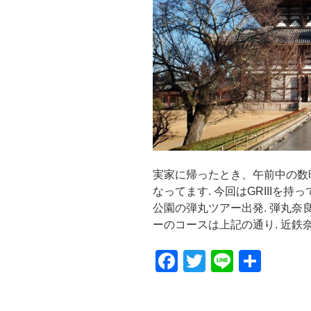
実家に帰ったとき、午前中の数
なってます. 今回はGRIIIを
公園の弾丸ツアー出発. 弾丸奈
ーのコースは上記の通り. 近鉄奈
F
T
Li
共
a
wi
n
有
c
tt
e