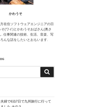
かわうそ
地方在住ソフトウェアエンジニアの日
うそ(ワイ)とかわうそおばさん(奥さ
し. 仕事関連の技術、生活、音楽、写
ろんな話をしたいとおもいます.
LOG
検
索
老夫婦で6泊7日で九州旅行に行って
きました その３