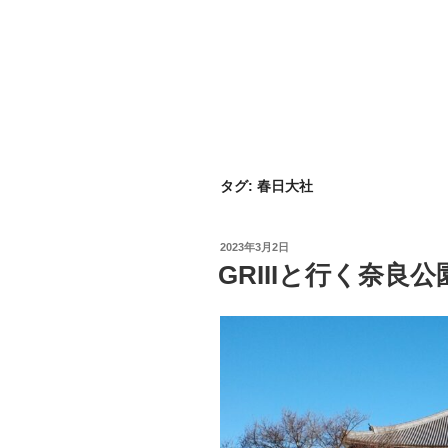
タグ:
春日大社
投
2023年3月2日
稿
GRIIIと行く奈良
日: