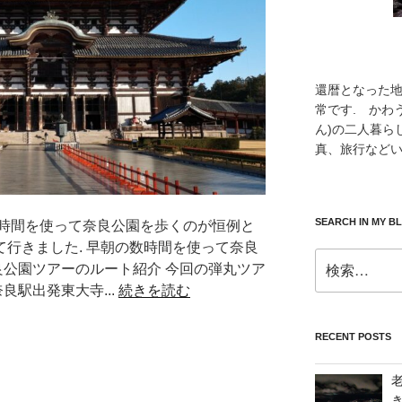
還暦となった
常です. かわ
ん)の二人暮ら
真、旅行などい
SEARCH IN MY B
時間を使って奈良公園を歩くのが恒例と
持って行きました. 早朝の数時間を使って奈良
検
良公園ツアーのルート紹介 今回の弾丸ツア
索:
良駅出発東大寺...
続きを読む
RECENT POSTS