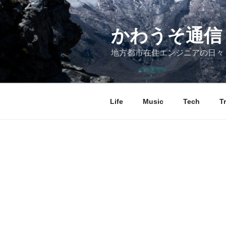
コ
ン
テ
かわうそ通信
ン
地方都市在住エンジニアの日々
ツ
へ
ス
キ
Life
Music
Tech
T
ッ
プ