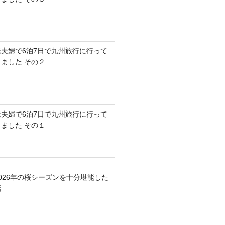
老夫婦で6泊7日で九州旅行に行って
きました その２
老夫婦で6泊7日で九州旅行に行って
きました その１
2026年の桜シーズンを十分堪能した
話