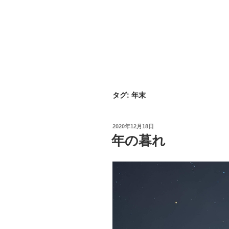
タグ:
年末
投
2020年12月18日
稿
年の暮れ
日: