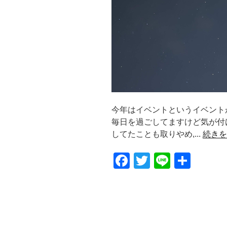
今年はイベントというイベント
毎日を過ごしてますけど気が付け
してたことも取りやめ,...
続きを
F
T
Li
共
a
wi
n
有
c
tt
e
e
er
b