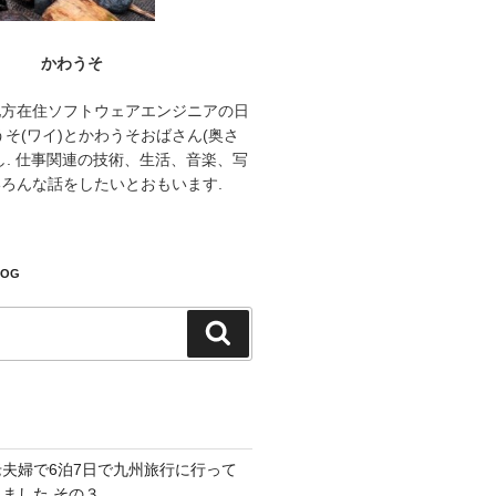
かわうそ
地方在住ソフトウェアエンジニアの日
うそ(ワイ)とかわうそおばさん(奥さ
し. 仕事関連の技術、生活、音楽、写
ろんな話をしたいとおもいます.
LOG
検
索
老夫婦で6泊7日で九州旅行に行って
きました その３