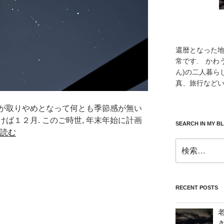
還暦となった
常です. かわ
ん)の二人暮ら
真、旅行などい
が取りやめとなって何とも季節感が無い
ば１２月. このご時世, 年末年始に計画
SEARCH IN MY B
読む
検
索:
RECENT POSTS