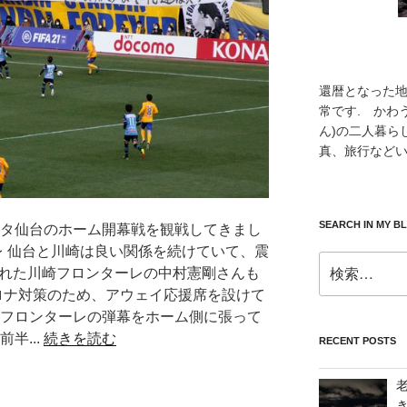
還暦となった
常です. かわ
ん)の二人暮ら
真、旅行などい
SEARCH IN MY B
ルタ仙台のホーム開幕戦を観戦してきまし
レ 仙台と川崎は良い関係を続けていて、震
検
された川崎フロンターレの中村憲剛さんも
索:
コロナ対策のため、アウェイ応援席を設けて
崎フロンターレの弾幕をホーム側に張って
半...
続きを読む
RECENT POSTS