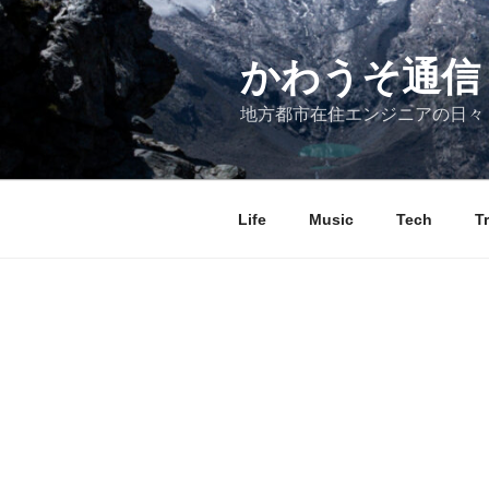
コ
ン
テ
かわうそ通信
ン
地方都市在住エンジニアの日々
ツ
へ
ス
キ
Life
Music
Tech
T
ッ
プ