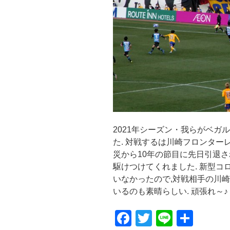
2021年シーズン・我らがベガ
た. 対戦するは川崎フロンター
災から10年の節目に先日引退
駆けつけてくれました. 新型
いなかったので,対戦相手の川
いるのも素晴らしい. 頑張れ～♪ 前
F
T
Li
共