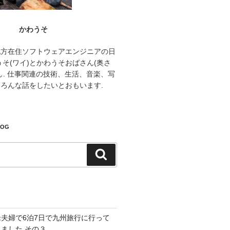
かわうそ
地方在住ソフトウェアエンジニアの日
うそ(ワイ)とかわうそおばさん(奥さ
し. 仕事関連の技術、生活、音楽、写
ろんな話をしたいとおもいます.
LOG
検
索
老夫婦で6泊7日で九州旅行に行って
きました その３