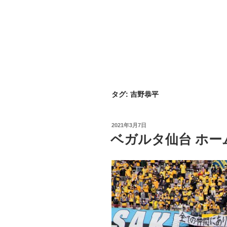
タグ:
吉野恭平
投
2021年3月7日
稿
ベガルタ仙台 ホー
日: