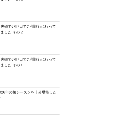
老夫婦で6泊7日で九州旅行に行って
きました その２
老夫婦で6泊7日で九州旅行に行って
きました その１
2026年の桜シーズンを十分堪能した
話