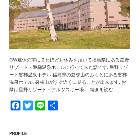
GW連休の前に２日ほどお休みを頂いて福島県にある星野
リゾート・磐梯温泉ホテルに行って来た話です. 星野リゾ
ート磐梯温泉ホテル 福島県の磐梯山のふもとにある磐梯
温泉ホテル. 磐梯山がすぐ近くに見ることが出来ます. お
隣は星野リゾート・アルツスキー場....
続きを読む
F
T
Li
共
a
wi
n
有
c
tt
e
e
er
PROFILE