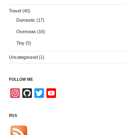
Travel
(40)
Domestic
(17)
Overseas
(16)
Tiny
(5)
Uncategorized
(1)
FOLLOW ME
In
Gi
T
Y
st
tH
wi
o
a
u
tt
u
RSS
gr
b
er
T
a
u