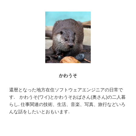
b
o
o
k
かわうそ
還暦となった地方在住ソフトウェアエンジニアの日常で
す. かわうそ(ワイ)とかわうそおばさん(奥さん)の二人暮
らし. 仕事関連の技術、生活、音楽、写真、旅行などいろ
んな話をしたいとおもいます.