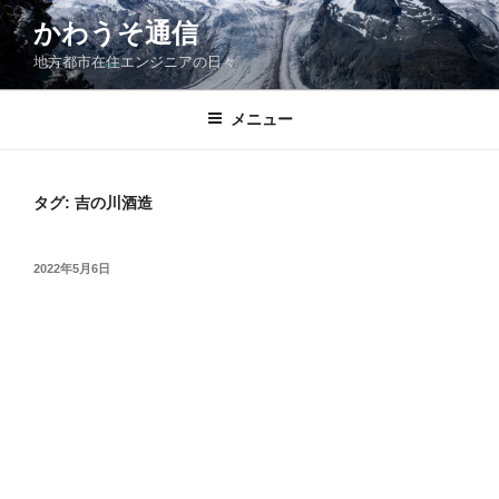
コ
かわうそ通信
ン
地方都市在住エンジニアの日々
テ
ン
ツ
メニュー
へ
ス
キ
タグ:
吉の川酒造
ッ
プ
投
2022年5月6日
稿
日: