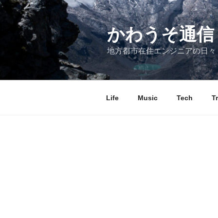
コ
ン
テ
かわうそ通信
ン
地方都市在住エンジニアの日々
ツ
へ
ス
キ
Life
Music
Tech
T
ッ
プ