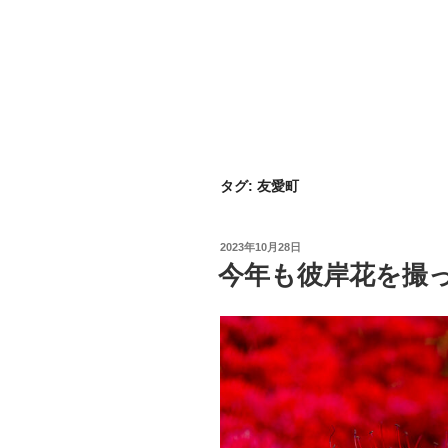
タグ:
友愛町
投
2023年10月28日
稿
今年も彼岸花を撮
日: