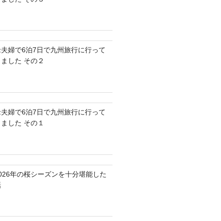
老夫婦で6泊7日で九州旅行に行って
きました その２
老夫婦で6泊7日で九州旅行に行って
きました その１
2026年の桜シーズンを十分堪能した
話