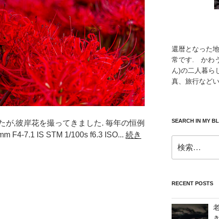
還暦となった
常です. かわ
ん)の二人暮ら
真、旅行などい
SEARCH IN MY B
が,彼岸花を撮ってきました. 毎年の恒例
F4-7.1 IS STM 1/100s f6.3 ISO...
続き
検
索:
RECENT POSTS