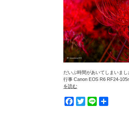
だいぶ時間があいてしまいました
行事 Canon EOS R6 RF24-105mm 
を読む
F
T
Li
共
a
wi
n
有
c
tt
e