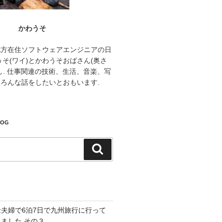
かわうそ
地方在住ソフトウェアエンジニアの日
うそ(ワイ)とかわうそおばさん(奥さ
し. 仕事関連の技術、生活、音楽、写
ろんな話をしたいとおもいます.
LOG
検
索
老夫婦で6泊7日で九州旅行に行って
きました その３