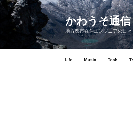
コ
ン
テ
かわうそ通信
ン
地方都市在住エンジニアの日々
ツ
へ
ス
キ
Life
Music
Tech
T
ッ
プ