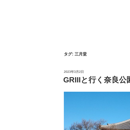
タグ:
三月堂
投
2023年3月2日
稿
GRIIIと行く奈良
日: