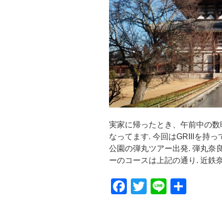
実家に帰ったとき、午前中の数
なってます. 今回はGRIIIを
公園の弾丸ツアー出発. 弾丸奈
ーのコースは上記の通り. 近鉄奈
F
T
Li
共
a
wi
n
有
c
tt
e