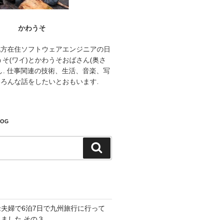
かわうそ
地方在住ソフトウェアエンジニアの日
うそ(ワイ)とかわうそおばさん(奥さ
し. 仕事関連の技術、生活、音楽、写
ろんな話をしたいとおもいます.
LOG
検
索
老夫婦で6泊7日で九州旅行に行って
きました その３