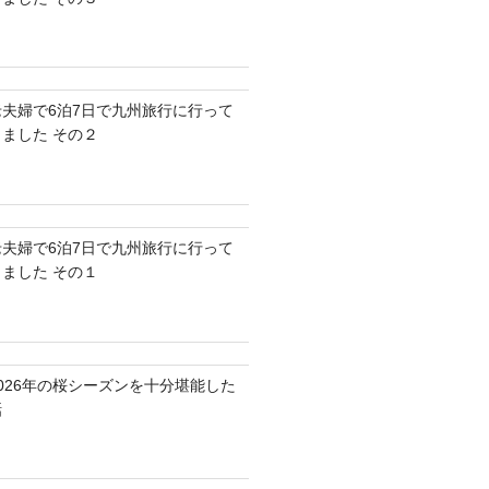
老夫婦で6泊7日で九州旅行に行って
きました その２
老夫婦で6泊7日で九州旅行に行って
きました その１
2026年の桜シーズンを十分堪能した
話