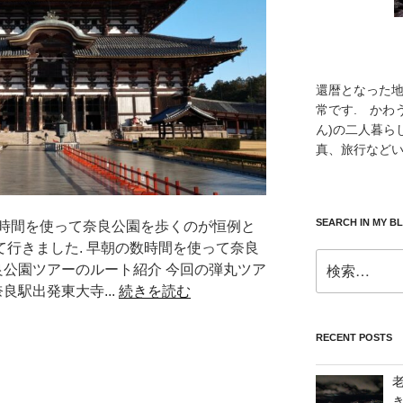
還暦となった
常です. かわ
ん)の二人暮ら
真、旅行などい
SEARCH IN MY B
時間を使って奈良公園を歩くのが恒例と
持って行きました. 早朝の数時間を使って奈良
検
良公園ツアーのルート紹介 今回の弾丸ツア
索:
良駅出発東大寺...
続きを読む
RECENT POSTS